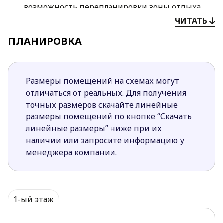
возможность перепланировки зоны отдыха.
На первом уровне спроектирован кабинет,
ЧИТАТЬ
который огражден большими стеклянными
ПЛАНИРОВКА
раздвижными дверьми от просторной
студийной комнаты, где расположилось три
зоны - гостиная, столовая и кухонная.
Простая форма и двускатная крыша дома
Размеры помещений на схемах могут
позволяет снизить затраты на его
отличаться от реальных. Для получения
строительство и содержание.
точных размеров скачайте линейные
Оригинальное оформление входной зоны уже
размеры помещений по кнопке “Скачать
с порога говорит гостям о хорошем вкусе
линейные размеры” ниже при их
владельца.
наличии или запросите информацию у
Три просторные спальные комнаты с правой
менеджера компании.
стороны от холла имеют общий санузел. В
родительской комнате находится личная
гардеробная.
1-ый этаж
Традиционная архитектура и стильное
оформление фасадов проекта Z518el привлекут