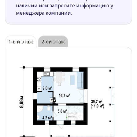
можно сделать полностью или частично
наличии или запросите информацию у
закрытой, чтобы отделить хозяйственный быт
менеджера компании.
от остального пространства.
Большая крытая терраса станет прекрасным
дополнением для отдыха на свежем воздухе. К
тому же она позволит приготовить вкусный
1-ый этаж
2-ой этаж
гриль в любую погоду.
Кладовая расположенная рядом с кухней очень
практична для хранения запасов и
хозяйственной утвари.
Планировка мансарды позволяет вносить
изменения. Так, например, можно отказаться
от самой маленькой спальни и разместить в
ней ванную, «отдав» шкаф большой комнате.
Ярко выраженный традиционный стиль по
достоинству оценят любители классики в
архитектуре.