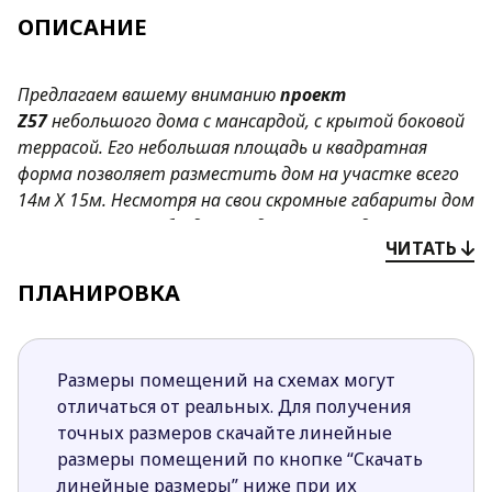
ОПИСАНИЕ
Предлагаем вашему вниманию
проект
Z57
небольшого дома с мансардой, с крытой боковой
террасой. Его небольшая площадь и квадратная
форма позволяет разместить дом на участке всего
14м Х 15м. Несмотря на свои скромные габариты дом
оснащен всем необходимым для круглогодичного
ЧИТАТЬ
проживания.
ПЛАНИРОВКА
Преимущества проекта
Z
57:
Простая форма дома, его небольшая площадь,
двускатная крыша способствуют значительной
Размеры помещений на схемах могут
экономии денежных средств во время
отличаться от реальных. Для получения
строительства и эксплуатации.
точных размеров скачайте линейные
Открытая кухня зрительно увеличивает
размеры помещений по кнопке “Скачать
пространство дневной зоны. При желании ее
линейные размеры” ниже при их