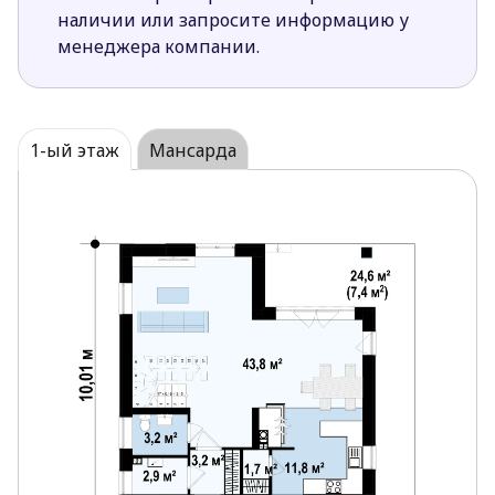
шедевры в тишине и спокойствии.
наличии или запросите информацию у
Отделка фасадов в светлых тонах придает
менеджера компании.
дому стильный и свежий вид.
Наличие трех спален на мансардном этаже
обеспечивает комфортное проживание всем
членам семьи.
1-ый этаж
Мансарда
Проект Z62el – отличная идея для тех, кто ищет
просторный и уютный дом с современным
привлекающий взгляд экстерьером.