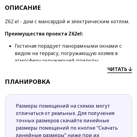
ОПИСАНИЕ
Z62 el - дом с мансардой и электрическим котлом.
Преимущества проекта Z62
el
:
Гостиная порадует панорамными окнами с
видом на террасу, погружающую хозяев в
атмосферу окружающей природы.
Гости по достоинству оценят удобство
ЧИТАТЬ
расположенного рядом с гостиной и кухней
ПЛАНИРОВКА
небольшого санузла.
Достаточное количество света в помещениях
обеспечено большой площадью остекления.
Четкое разделение зон не создает ощущение
Размеры помещений на схемах могут
дискомфорта в повседневной жизни.
отличаться от реальных. Для получения
точных размеров скачайте линейные
Полускрытую кухню по достоинству оценит
размеры помещений по кнопке “Скачать
хозяйка, предпочитающая творить свои
линейные размеры” ниже при их