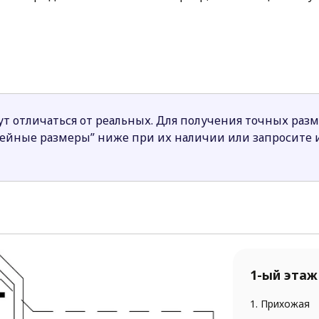
 сна и дневную часть.
а просторная дневная зона, где гостиная, кухня и сто
ыход на которую предусмотрен из гостиной, является 
спальни и большая ванная комната.
т отличаться от реальных. Для получения точных раз
нтам качественные и функциональные
готовые проект
нейные размеры” ниже при их наличии или запросите
1-ый этаж
1. Прихожая