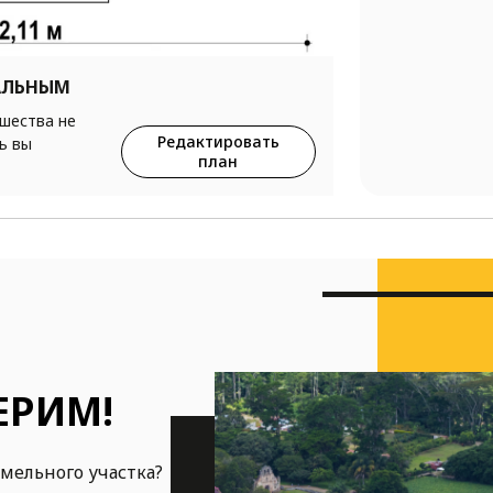
АЛЬНЫМ
ршества не
Редактировать
ь вы
план
ЕРИМ!
емельного участка?