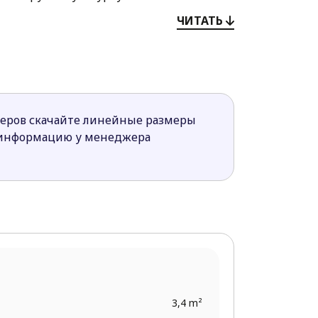
ЧИТАТЬ
ловая зона не имеют перегородок между
хорошим местом для семейного отдыха.
меров скачайте линейные размеры
ы домов. Смотреть
проекты и их
 информацию у менеджера
3,4 m²