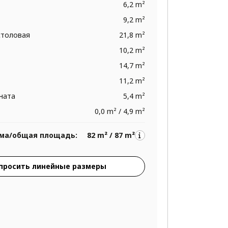
6,2 m²
9,2 m²
столовая
21,8 m²
10,2 m²
14,7 m²
11,2 m²
ната
5,4 m²
0,0 m² / 4,9 m²
ма/общая площадь:
82 m² / 87 m²
просить линейные размеры