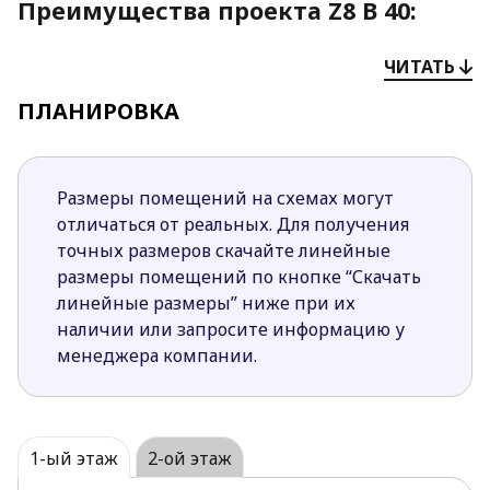
Преимущества проекта Z8 B 40:
Крытая беседка, которая находится в саду,
ЧИТАТЬ
позволяет наслаждаться отдыхом даже в
дождливую погоду.
ПЛАНИРОВКА
Планировка удобна для больших семей с
маленькими детьми или пожилыми людьми,
поскольку на первом этаже спроектировано 3
Размеры помещений на схемах могут
спальни.
отличаться от реальных. Для получения
Дневная часть дома светла и просторна за счет
точных размеров скачайте линейные
объединения столовой и гостиной в одно
размеры помещений по кнопке “Скачать
пространство. Особого шарма помещению
линейные размеры” ниже при их
придает центрально расположенный камин.
наличии или запросите информацию у
Полуоткрытую кухню при желании можно
менеджера компании.
сделать закрытой.
На мансардном этаже спроектировано 3
просторных спальни, одна из которых
оснащена большим личным гардеробом.
1-ый этаж
2-ой этаж
Готовые проекты домов с