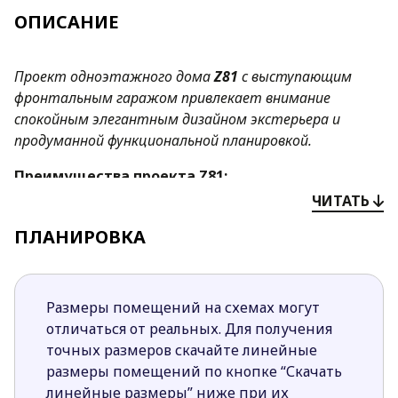
ОПИСАНИЕ
Проект одноэтажного дома
Z81
с выступающим
фронтальным гаражом
привлекает внимание
спокойным элегантным дизайном экстерьера и
продуманной функциональной планировкой.
Преимущества проекта
Z81
:
ЧИТАТЬ
Комфорт в использовании помещений на
одном уровне исключает необходимость
ПЛАНИРОВКА
перехода с этажа на этаж.
Сложная форма дневной зоны позволяет
выделить уютные подзоны для кухни,
Размеры помещений на схемах могут
гостиной и столовой, не нарушая целостности
отличаться от реальных. Для получения
пространства.
точных размеров скачайте линейные
Четкое разделение ночной и дневной зоны
размеры помещений по кнопке “Скачать
дает возможность скрыть от гостей приватную
линейные размеры” ниже при их