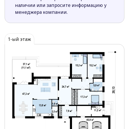
жизнь дома.
наличии или запросите информацию у
Частично открытая кухня зрительно
менеджера компании.
увеличивает пространство дневной зоны, при
необходимости ее можно сделать полностью
закрытой или полностью открытой.
Три выхода на террасу в разных частях дома
1-ый этаж
позволяют более комфортно использовать
пространство вокруг дома.
Большие площади остекления способствуют
хорошему естественному освещению комнат.
Хозяйственные помещения, расположенные за
гаражом с доступом в сад очень удобны для
хранения садовой техники и любого другого
инвентаря.
Кладовая в кухне предоставит быстрый доступ
к хозяйственной утвари и запасам.
Прямой переход из гаража в дом упрощает
перенос вещей из/в машину.
Традиционный стиль дома красиво дополнен