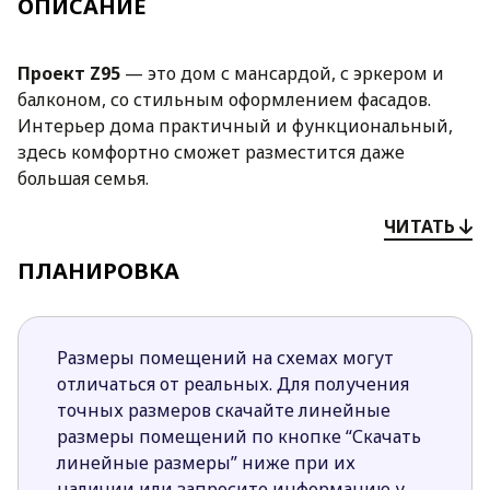
ОПИСАНИЕ
Проект
Z95
— это дом с мансардой, с эркером и
балконом, со стильным оформлением фасадов.
Интерьер дома практичный и функциональный,
здесь комфортно сможет разместится даже
большая семья.
Преимущества проекта
Z95
:
ЧИТАТЬ
Открытая кухня увеличивает визуально
ПЛАНИРОВКА
пространство дневной зоны, хотя проект
предполагает возможность сделать ее
закрытой, отделив стенной перегородкой.
Размеры помещений на схемах могут
Крытая терраса позволит более практично
отличаться от реальных. Для получения
организовать внешнее пространство дома: это
точных размеров скачайте линейные
незаменимая составляющая летнего отдыха
размеры помещений по кнопке “Скачать
рядом с домом, удобное место для
линейные размеры” ниже при их
приготовления шашлыка или гриля в непогоду.
наличии или запросите информацию у