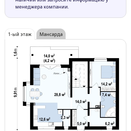
Эркер в обеденной зоне формирует уютную
менеджера компании.
подзону для столовой.
Расположение окон в гостиной с трех сторон и
эркер гарантируют хорошее естественное
освещение в течение всего дня.
1-ый этаж
Мансарда
Большие ванные комнаты и на первом и на
втором этажах, позволяют разместить в них
все необходимое оборудование и сантехнику.
Кладовая расположенная рядом с кухней очень
удобна для хранения и быстрого доступа к
запасам и кухонной утвари.
Одна из спален мансарды имеет выход на
балкон.
Дополнительная комната на первом этаже
позволяет более комфортно и функционально
организовать ежедневный быт.
Санузлы расположенные один над другим
обеспечат более простое проведение
водопровода и канализации в доме.