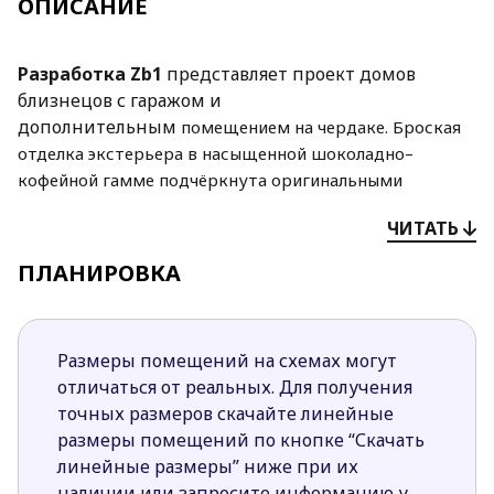
ОПИСАНИЕ
Разработка Zb1
представляет проект домов
близнецов с гаражом и
дополнительным
помещением на чердаке. Броская
отделка экстерьера в насыщенной шоколадно–
кофейной
гамме подчёркнута оригинальными
деталями. Изысканные решётки балконов,
ЧИТАТЬ
интересно
оформленная входная группа, изящный
эркер — всё работает на создание
ПЛАНИРОВКА
общего
впечатления роскошного особняка.
На первом уровне сформирована дневная
зона:
гостиная через зону столовой плавно переходит
Размеры помещений на схемах могут
в частично закрытую кухню. Общее
впечатление
отличаться от реальных. Для получения
большого открытого пространства поддерживает
точных размеров скачайте линейные
примыкающая терраса.
размеры помещений по кнопке “Скачать
линейные размеры” ниже при их
Три спальни с балконами и кабинет устроены на
наличии или запросите информацию у