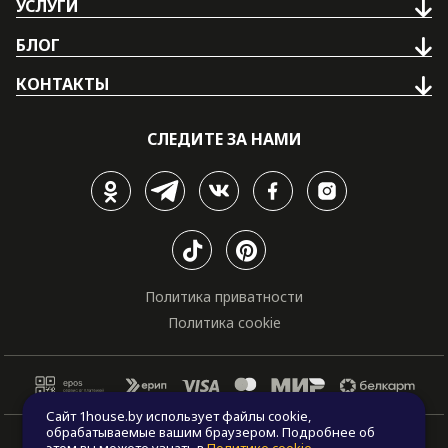
УСЛУГИ
БЛОГ
КОНТАКТЫ
СЛЕДИТЕ ЗА НАМИ
Политика приватности
Политика cookie
Сайт 1house.by использует файлы cookie,
обрабатываемые вашим браузером. Подробнее об
© Все права защищены. "One house", 2011 - 2026