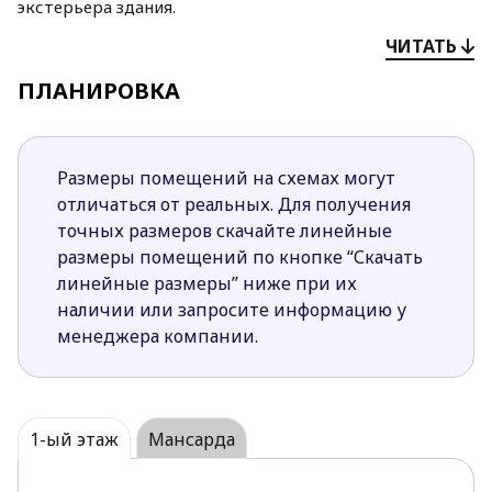
экстерьера
здания.
ЧИТАТЬ
В дневной зоне устроена гостиная с наполовину
закрытой кухней и камином,
оборудованным в
ПЛАНИРОВКА
центре. Отсюда имеется выход на террасу первого
уровня. Справа от
лестничного марша спроектирован
небольшой кабинет. Четыре спальни (в
Размеры помещений на схемах могут
хозяйской
устроена собственная ванная)
отличаться от реальных. Для получения
предусмотрены на втором этаже. Простая внешняя
точных размеров скачайте линейные
форма,
великолепно обыгранная оригинальными
размеры помещений по кнопке “Скачать
деталями, и функциональное внутреннее
содержание
линейные размеры” ниже при их
делают этот проект удачным решением для тех
наличии или запросите информацию у
владельцев, которые хотят
построить лучшее с
менеджера компании.
минимальными затратами.
Цена указана за два сегмента дома.
1-ый этаж
Мансарда