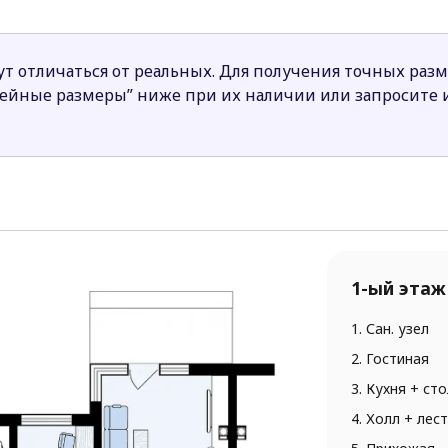
ли гостевой спальней.
редусмотрен выход на террасу, с которой открывается
т отличаться от реальных. Для получения точных раз
даже самых требовательных заказчиков, для которых 
нейные размеры” ниже при их наличии или запросите
1-ый этаж
1. Сан. узел
2. Гостиная
3. Кухня + ст
4. Холл + лес