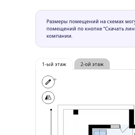
которая может служить кабинетом и
Из дневных зон каждой из квартир п
Размеры помещений на схемах могу
Проект Zb23 удовлетворит потребности 
помещений по кнопке “Скачать ли
компании.
1-ый этаж
2-ой этаж