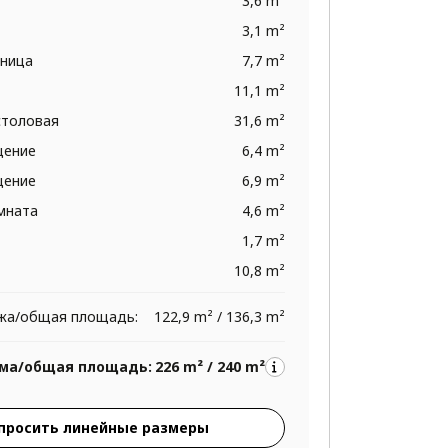
3,6 m²
3,1 m²
тница
7,7 m²
11,1 m²
столовая
31,6 m²
щение
6,4 m²
щение
6,9 m²
омната
4,6 m²
1,7 m²
10,8 m²
жа/общая площадь:
122,9 m² / 136,3 m²
ма/общая площадь:
226 m² / 240 m²
просить линейные размеры