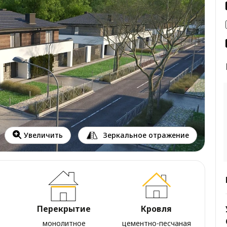
Зеркальное отражение
Увеличить
Перекрытие
Кровля
монолитное
цементно-песчаная