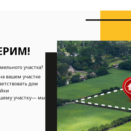
ЕРИМ!
емельного участка?
на вашем участке
ветствовать дом
ойки
ашему участку— мы