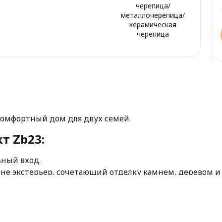
черепица/
металлочерепица/
керамическая
черепица
комфортный дом для двух семей.
т Zb23:
ьный вход.
е экстерьер, сочетающий отделку камнем, деревом и 
антным.
тана для комфортного проживания семьи с одним ребе
с отдельными гардеробами.
ерхнем этаже, рассчитана на супругов с 2 детьми. На п