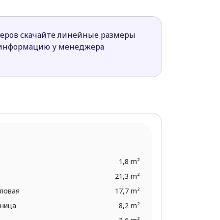
 прекрасный вид на сад.
меров скачайте линейные размеры
важен комфорт и функциональность.
 информацию у менеджера
1,8 m²
21,3 m²
оловая
17,7 m²
тница
8,2 m²