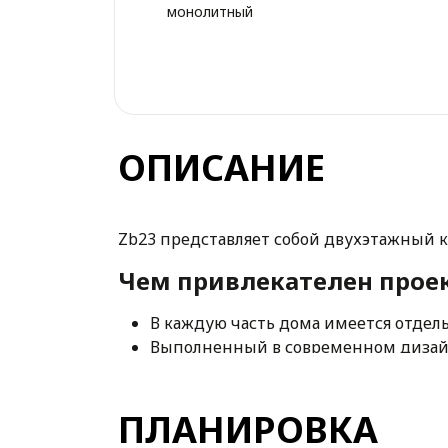
монолитный
ОПИСАНИЕ
Zb23 представляет собой двухэтажный 
Чем привлекателен проек
В каждую часть дома имеется отдел
Выполненный в современном дизайн
привлекательным, стильным и элег
Планировка первой квартиры рассчи
ПЛАНИРОВКА
спроектировано 2 уютных спальни 
Вторая квартира, с 3 спальнями на в