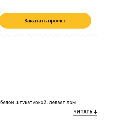
Заказать проект
белой штукатуркой, делает дом
ЧИТАТЬ
нком. Здесь в ночной зоне
ервом этаже также имеется комната,