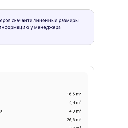
и гардероб.
ла, так и через подсобное помещение.
меров скачайте линейные размеры
 застройщиков. Дом привлекателен
 информацию у менеджера
16,5 m²
4,4 m²
ая
4,3 m²
26,6 m²