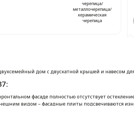
черепица/
металлочерепица/
керамическая
черепица
вухсемейный дом с двускатной крышей и навесом для
7:
 фронтальном фасаде полностью отсутствует остеклени
нешним видом – фасадные плиты подсвечиваются изн
азделен на зоны.
крытую террасу объединена с обеденной зоной и кухне
ом этаже. Она оснащена индивидуальным гардеробом, 