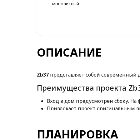
монолитный
ОПИСАНИЕ
Zb37
представляет собой современный д
Преимущества проекта Zb3
Вход в дом предусмотрен сбоку. На
Привлекает проект оригинальным в
Функциональный интерьер удобно р
Просторная гостиная с выходом на 
ПЛАНИРОВКА
Спальня хозяев размещена на перв
комнату.