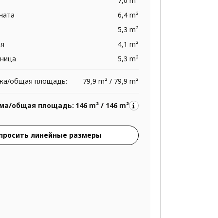
7,0 m²
ната
6,4 m²
5,3 m²
ая
4,1 m²
тница
5,3 m²
жа/общая площадь:
79,9 m² / 79,9 m²
ма/общая площадь:
146 m² / 146 m²
просить линейные размеры