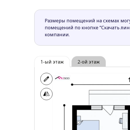
Детские спальни спроектированы на 
На первом этаже есть ванная комнат
Размеры помещений на схемах могу
Проект Zb37 – это разработка, которая
помещений по кнопке “Скачать ли
внешне и удобен для проживания двух 
компании.
1-ый этаж
2-ой этаж