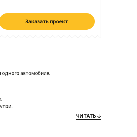
Заказать проект
 одного автомобиля.
е.
утри.
ЧИТАТЬ
й.
через который можно пройти в ванную