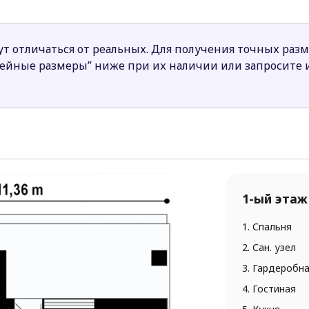
мансарде. Также здесь имеется общая ванная комната 
а с местом для машинки. Пройти в нее можно как с хол
т отличаться от реальных. Для получения точных раз
 удовлетворит потребности даже самых претензионных
нейные размеры” ниже при их наличии или запросите
дружных семей.
1-ый этаж
1. Спальня
2. Сан. узел
3. Гардеробн
4. Гостиная