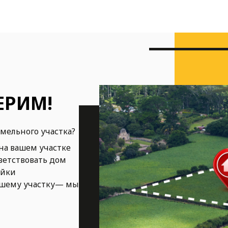
ЕРИМ!
емельного участка?
на вашем участке
ветствовать дом
ойки
ашему участку— мы