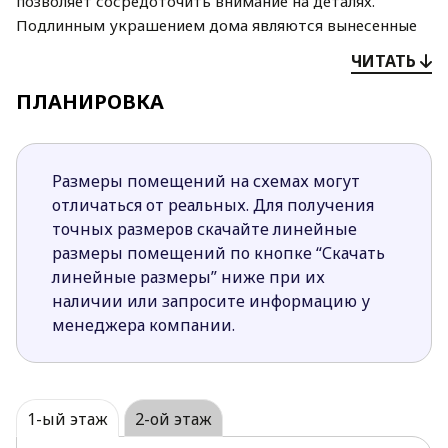
позволяет сосредоточить внимание на деталях.
Подлинным украшением дома
являются вынесенные
окна мансарды, благодаря которым качественно
ЧИТАТЬ
улучшается
естественное освещение внутреннего
пространства.
ПЛАНИРОВКА
На первом уровне спроектирована
дневная зона.
Гостиная с камином (он расположен у внутренней
Размеры помещений на схемах могут
стены) и выходом на
террасу полностью отделена от
отличаться от реальных. Для получения
кухни, в которой предусмотрена столовая.
точных размеров скачайте линейные
В ночной зоне
устроены три спальни (в хозяйской есть
размеры помещений по кнопке “Скачать
собственная ванная и выход на террасу
линейные размеры” ниже при их
второго
этажа).
наличии или запросите информацию у
менеджера компании.
Цена указана за два сегмента дома.
1-ый этаж
2-ой этаж