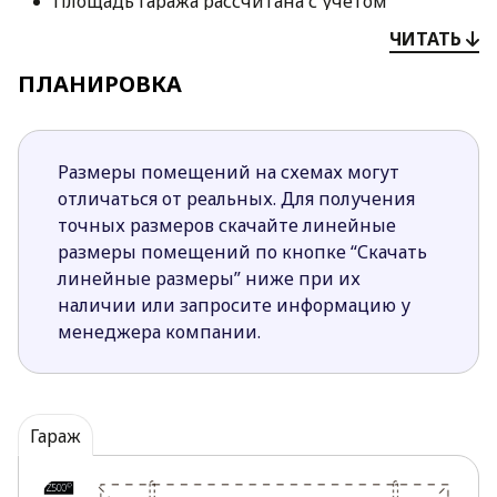
Площадь гаража рассчитана с учетом
комфортного размещения в нем двух
ЧИТАТЬ
автомобилей легкового типа.
ПЛАНИРОВКА
Комфортное подсобное помещение может
стать складом автомобильного инструмента,
шин, спортивного или садового оборудования,
а также летней садовой мебели.
Размеры помещений на схемах могут
Дизайн гаража разработан по всем канонам
отличаться от реальных. Для получения
классического стиля, поэтому будет
точных размеров скачайте линейные
гармонировать со многими проектами домов
размеры помещений по кнопке “Скачать
из раздела нашего каталога, посвященного
линейные размеры” ниже при их
классике.
наличии или запросите информацию у
менеджера компании.
Гараж