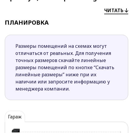
Гараж создан в таких пропорциях, которые
ЧИТАТЬ
позволят без стеснения припарковать два
ПЛАНИРОВКА
автомобиля.
Планировка гаража создана в традициях
рационализма и предусматривает просторную
складскую зону, которую можно использовать
Размеры помещений на схемах могут
как в целях хранения всего необходимого для
отличаться от реальных. Для получения
обслуживания автомобилей, так и переделать
точных размеров скачайте линейные
её в мастерскую.
размеры помещений по кнопке “Скачать
Этот гараж отличается ярким экстерьером и
линейные размеры” ниже при их
террасой, которая подойдет как для парковки
наличии или запросите информацию у
дополнительной машины, так и для
менеджера компании.
организации места для отдыха. Благодаря этим
качествам гараж станет не только
функциональным, но и очень приятным
дополнением к вашему дому!
Гараж