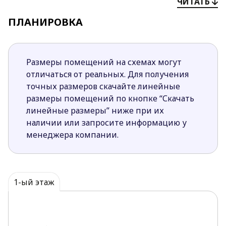
ЧИТАТЬ
Современный характер подчеркивает большая
ПЛАНИРОВКА
площадь остекления.
Планировка грамотно продумана и удобна для
отдыха большой компанией.
Здесь предусмотрена просторная зона отдыха
Размеры помещений на схемах могут
с небольшой зоной для приготовления пищи.
отличаться от реальных. Для получения
Уютная терраса удобна для отдыха на свежем
точных размеров скачайте линейные
воздухе.
размеры помещений по кнопке “Скачать
Из зоны отдыха предусмотрен переход в
линейные размеры” ниже при их
предбанник с душем и санузлом и,
наличии или запросите информацию у
непосредственно помещение парилки.
менеджера компании.
Панорамное остекление обеспечивает
хорошее освещение в течение дня.
Проект бани Zp5 – идеальное решение для
1-ый этаж
большого загородного участка с современным
коттеджем.