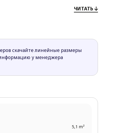
ЧИТАТЬ
нительное хозяйственное помещение
вободным назначением (она подойдёт
о второй спроектирована лоджия, в
себя удобно и свободно.
меров скачайте линейные размеры
 информацию у менеджера
5,1 m²