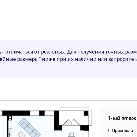
сюда есть выход в сад).
ие есть проход в прихожую, кроме того, через допол
стка. Также на первом уровне находится комната со с
а втором уровне. В одной есть собственная ванная, в
вляется общей.
, каждый член которой в этом доме будет чувствовать 
т отличаться от реальных. Для получения точных раз
нейные размеры” ниже при их наличии или запросите
1-ый этаж
1. Прихожая