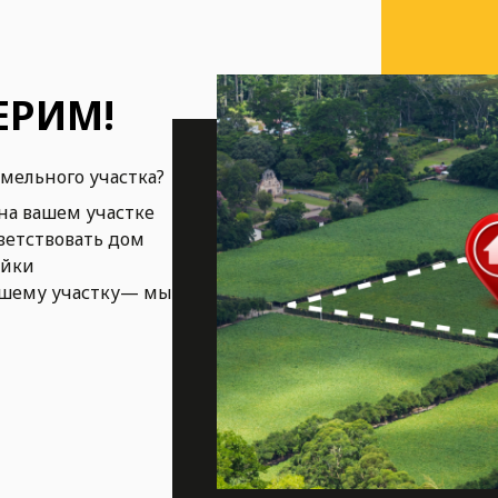
ЕРИМ!
емельного участка?
на вашем участке
ветствовать дом
ойки
ашему участку— мы