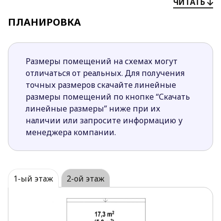
ЧИТАТЬ
в городской местности.
Проект предусматривает наличие
ПЛАНИРОВКА
достаточного количества кладовых, подсобных
помещений.
Из гаража предусмотрен переход в прихожую.
Размеры помещений на схемах могут
Дневная зона имеет открытый интерьер. Есть
отличаться от реальных. Для получения
возможность выйти на террасу со стороны
точных размеров скачайте линейные
сада.
размеры помещений по кнопке “Скачать
На первом этаже спроектировано 2
линейные размеры” ниже при их
комфортабельные спальни.
наличии или запросите информацию у
на верхнем этаже 4 спальни и 2 ванных
менеджера компании.
комнаты (одна из них размещена в главной
спальне).
Привлекает проект наличием просторных
террас на втором этаже.
1-ый этаж
2-ой этаж
Проект Zx120v1 – отличная идея для тех, кто ищет
современный, оригинальный. комфортный,
просторный и уютный дом с элегантным