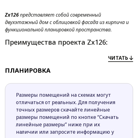
Zx126
представляет собой современный
двухэтажный дом с облицовкой фасада из кирпича и
функциональной планировкой пространства.
Преимущества проекта Zx126:
Современный дизайн экстерьера в сочетании
ЧИТАТЬ
с интересной архитектурой делает строение
ПЛАНИРОВКА
привлекательным, строгим и элегантным.
Над входной группой спроектирован
небольшой балкон с выходом из спальни
второго этажа.
Размеры помещений на схемах могут
Второй свет, спроектированный в дневной
отличаться от реальных. Для получения
зоне со стороны сада, обеспечивает
точных размеров скачайте линейные
проникновение внутрь дома большого
размеры помещений по кнопке “Скачать
количества солнечных лучей.
линейные размеры” ниже при их
На втором ярусе над гаражом спроектирована
наличии или запросите информацию у
красивая терраса, предназначенная для