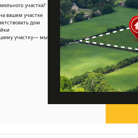
емельного участка?
на вашем участке
ветствовать дом
ойки
ашему участку— мы