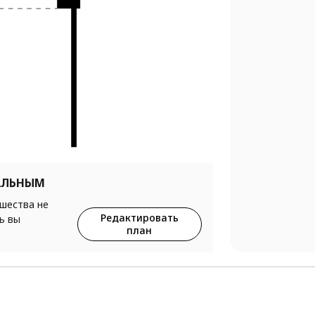
АЛЬНЫМ
ршества не
Редактировать
ь вы
план