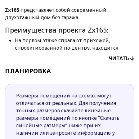
Zx165
представляет собой современный
двухэтажный дом без гаража.
Преимущества проекта Zx165:
На первом этаже справа от прихожей,
спроектированной по центру, находится
просторная кухня и столовая. Они
ЧИТАТЬ
характеризуются отличным уровнем
ПЛАНИРОВКА
освещения, которому способствует
панорамное остекление.
Со стороны сада находится гостиная с камином
в центре, который можно использовать и со
Размеры помещений на схемах могут
стороны террасы.
отличаться от реальных. Для получения
Дополнительная комната, отделенная
точных размеров скачайте линейные
раздвижной дверью от гостиной, может
размеры помещений по кнопке “Скачать
служить библиотекой, кабинетом или
линейные размеры” ниже при их
комнатой для гостей.
наличии или запросите информацию у
Слева от прихожей спроектирован санузел с