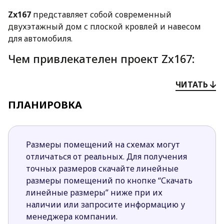
Zx167
представляет собой современный
двухэтажный дом с плоской кровлей и навесом
для автомобиля.
Чем привлекателен проект Zx167:
Благодаря необычному сочетанию отделочных
ЧИТАТЬ
материалов на фасадах и использованию
ПЛАНИРОВКА
темных цветов дом выгодно выделяется на
фоне соседних коттеджей.
Кабинет, спроектированный на первом этаже,
удобно использовать в качестве спальни для
Размеры помещений на схемах могут
гостей. Также для гостей запроектирован и
отличаться от реальных. Для получения
небольшой санузел.
точных размеров скачайте линейные
Пространство под лестницей также не
размеры помещений по кнопке “Скачать
простаивает без дела. Здесь спроектирована
линейные размеры” ниже при их
вместительная кладовая, которую хозяйка
наличии или запросите информацию у
может использовать на свое усмотрение.
менеджера компании.
Верхний этаж представлен просторным