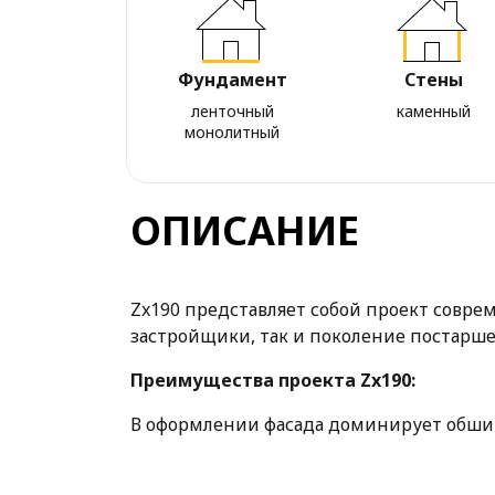
Фундамент
Стены
ленточный
каменный
монолитный
ОПИСАНИЕ
Zx190 представляет собой проект совре
застройщики, так и поколение постарше
Преимущества проекта Zx190:
В оформлении фасада доминирует обшив
немного строгим. Выбор такого проекта 
Дом подходит для возведения на участке