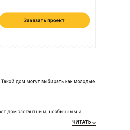
Заказать проект
 Такой дом могут выбирать как молодые
лает дом элегантным, необычным и
ика и его независимости.
ЧИТАТЬ
ыха запроектирована со стороны фасада.