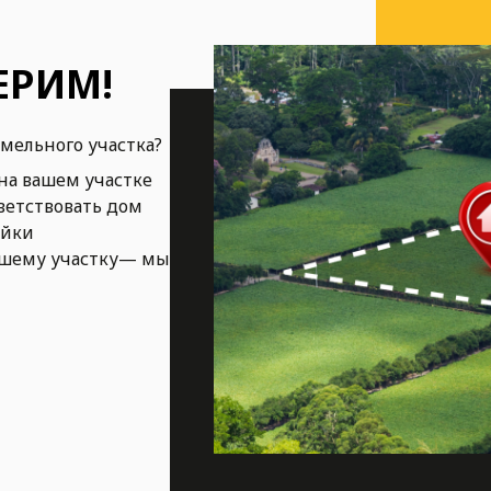
ЕРИМ!
емельного участка?
на вашем участке
ветствовать дом
ойки
ашему участку— мы