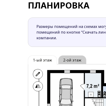
ПЛАНИРОВКА
Еще больше отделиться от любопытных 
стороны улицы.
Грамотно и четко разграничены зона сна
обеденная зона и гостиная на первом эт
Размеры помещений на схемах могу
помещений по кнопке “Скачать ли
Большинству проектов компании Z500 из
компании.
1-ый этаж
2-ой этаж