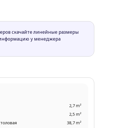
олит установка высокого забора со
енные в единое пространство кухня,
меров скачайте линейные размеры
 информацию у менеджера
ном стиле.
2,7 m²
2,5 m²
столовая
38,7 m²