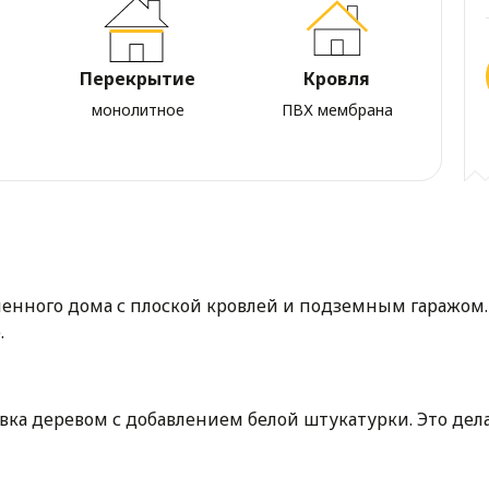
Перекрытие
Кровля
монолитное
ПВХ мембрана
менного дома с плоской кровлей и подземным гаражом.
.
ка деревом с добавлением белой штукатурки. Это де
свидетельствует о прекрасном чувстве стиля застройщ
, имеющем соседей с трех сторон, поскольку зона отд