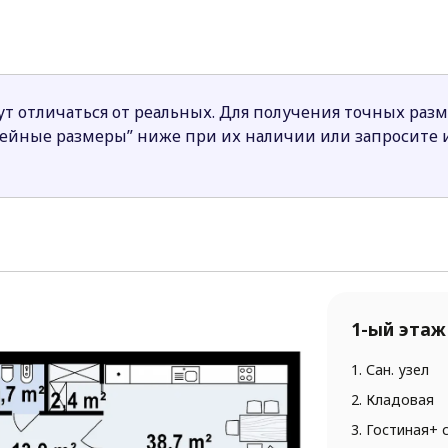
прохожих и скрыть приватную жизнь жителей дома позв
 (2 комнаты верхнего яруса) и дневная часть (объедин
аже).
т отличаться от реальных. Для получения точных раз
нейные размеры” ниже при их наличии или запросите
 этого раздела характерен интерьер домов в современ
1-ый этаж
1. Сан. узел
2. Кладовая
3. Гостиная+ 