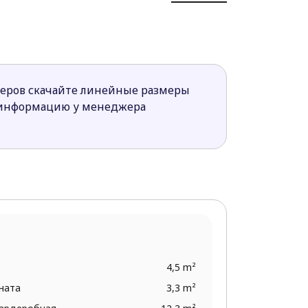
пает декоративным элементом гостиной,
в дом, а вторая в хозяйской комнате.
 дома. Готовые проекты Z500
меров скачайте линейные размеры
 информацию у менеджера
4,5 m²
ната
3,3 m²