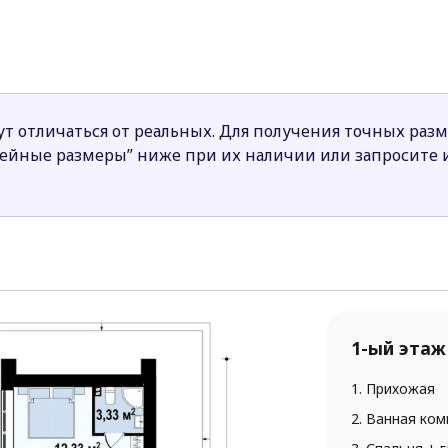
обное помещение находится в центре дома. Оно высту
щая просторная ванная комната размещена около входа 
внодушными функциональная и эргономичная планировка
жные и безопасные дома.
т отличаться от реальных. Для получения точных раз
нейные размеры” ниже при их наличии или запросите
1-ый этаж
1. Прихожая
2. Ванная ком