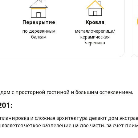
Перекрытие
Кровля
по деревянным
металлочерепица/
балкам
керамическая
черепица
дом с просторной гостиной и большим остеклением.
01:
планировка и сложная архитектура делают дом экстр
является четкое разделение на две части, за счет при
орая-это входная и приватная зоны.