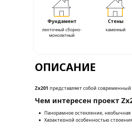
Фундамент
Стены
ленточный сборно-
каменный
монолитный
ОПИСАНИЕ
Zx201
представляет собой современный 
Чем интересен проект Zx2
Панорамное остекление, необычная 
Характерной особенностью строения 
Первая часть-это дневная зона, а вт