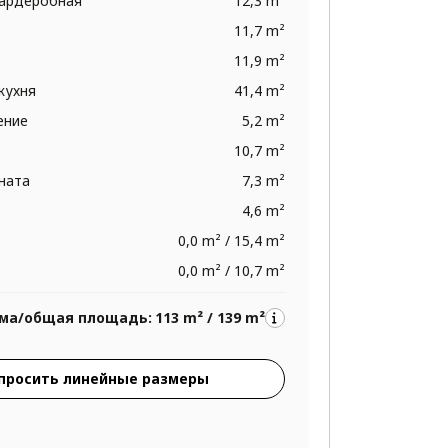
гардеробная
12,3 m²
11,7 m²
11,9 m²
 кухня
41,4 m²
ение
5,2 m²
10,7 m²
ната
7,3 m²
4,6 m²
0,0 m² / 15,4 m²
0,0 m² / 10,7 m²
ма/общая площадь:
113 m² / 139 m²
просить линейные размеры