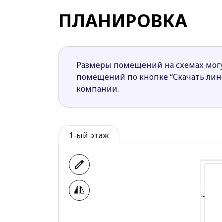
Необычным является и то, что подс
ПЛАНИРОВКА
благодаря использованию камина.
В доме спроектировано 2 санузла. Об
В проекте Zx201 никого не оставит ра
качественны и позволяют строить наде
Размеры помещений на схемах могу
помещений по кнопке “Скачать ли
компании.
1-ый этаж