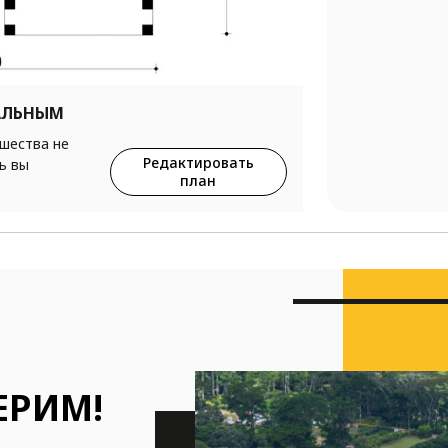
АЛЬНЫМ
ршества не
Редактировать
ь вы
план
ЕРИМ!