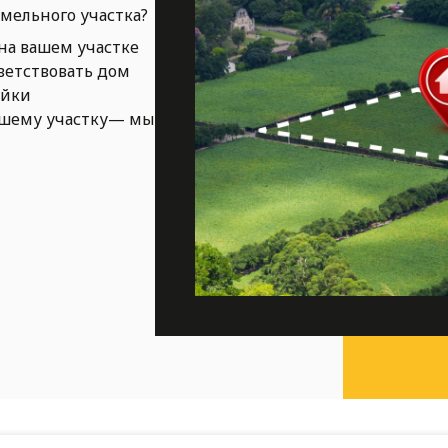
емельного участка?
на вашем участке
ветствовать дом
ойки
ашему участку— мы