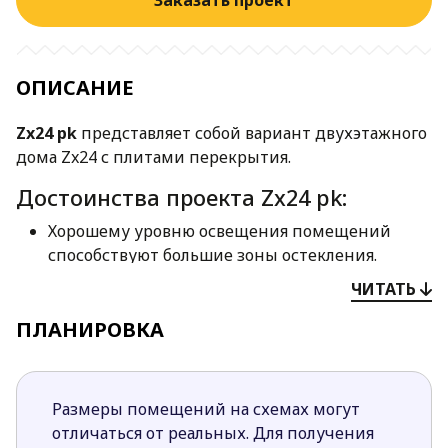
Заказать проект
ОПИСАНИЕ
Zx24 pk
представляет собой вариант двухэтажного
дома Zx24 с плитами перекрытия.
Достоинства проекта Zx24 pk:
Хорошему уровню освещения помещений
способствуют большие зоны остекления.
Интерьер грамотно продуман, подразумевает
ЧИТАТЬ
четкое разделение пространства на зоны.
ПЛАНИРОВКА
Планировка эргономична и удобна в
использовании.
На первом этаже предусмотрена небольшая
ночная зона-справа от прихожей
Размеры помещений на схемах могут
спроектирована дополнительная комната.
отличаться от реальных. Для получения
Здесь можно обустроить рабочий кабинет,