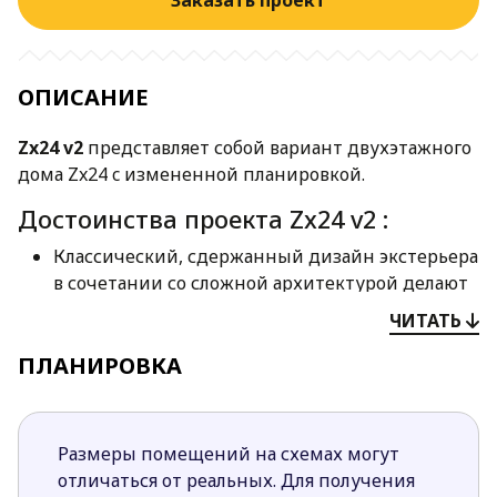
Заказать проект
ОПИСАНИЕ
Zx24 v2
представляет собой вариант двухэтажного
дома Zx24 c измененной планировкой.
Достоинства проекта Zx24 v2 :
Классический, сдержанный дизайн экстерьера
в сочетании со сложной архитектурой делают
дом респектабельным, роскошным и
ЧИТАТЬ
привлекательным. Такой коттедж гармонично
ПЛАНИРОВКА
вливается в любой пейзаж.
Планировка функциональна, эргономична и
удобна в использовании. Все зоны имеют
четкие границы.
Размеры помещений на схемах могут
Спальня, предусмотренная на первом этаже,
отличаться от реальных. Для получения
удобна для размещения в ней пожилых