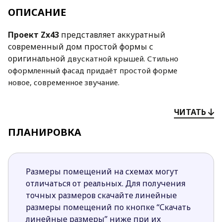
ОПИСАНИЕ
Проект Zx43
представляет аккуратный
современный дом простой формы с
оригинальной
двускатной крышей. Стильно
оформленный фасад придаёт простой форме
новое,
современное звучание.
Внутреннее пространство спланировано для 4 или 5
ЧИТАТЬ
человек.
Дневная зона устроена очень интересно:
гостиная с камином у внутренней стены
расположена
ПЛАНИРОВКА
под углом к зоне столовой и кухне, в которой имеется
небольшая кладовая.
То есть пространство остаётся
общим, но визуально разделяется. И из гостиной, и
Размеры помещений на схемах могут
из
столовой есть выходы на террасу. Площадь гаража,
отличаться от реальных. Для получения
расположенного справа от входа,
позволяет устроить
точных размеров скачайте линейные
в этом помещении дополнительную комнату.
размеры помещений по кнопке “Скачать
На втором этаже слева находится спальня
линейные размеры” ниже при их