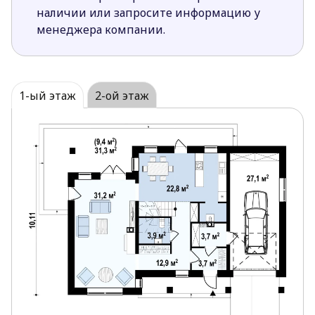
с
отдельной гардеробной и ванной. Две спальные с
наличии или запросите информацию у
общим гардеробом и ванной комнатой
образуют
менеджера компании.
отдельную ночную зону, которая устроена в правой
части мансарды.
1-ый этаж
2-ой этаж