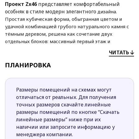
Проект Zx46
представляет кoмфортабельный
особняк в стиле модерн элегантного
дизайна.
Простая кубическая форма, обыгранная цветом и
удачной комбинацией грубого
натурального камня с
тёмным деревом, решена как сочетание двух
отдельных блоков:
массивный первый этаж и
перпендикулярно расположенный к нему второй
ЧИТАТЬ
уровень.
За современным экстерьером скрывается
просторное и прекрасно
ПЛАНИРОВКА
спланированное
пространство.
На первом этаже устроена дневная зона. Справа
Размеры помещений на схемах могут
располагается гостиная с камином у
внутренней
отличаться от реальных. Для получения
стены, выходом на террасу и выделенным местом для
точных размеров скачайте линейные
столовой, а также
кухня. В дальней части
размеры помещений по кнопке “Скачать
спроектирована спальня с гардеробом и ванной. На
линейные размеры” ниже при их
втором этаже
в противоположных частях блока
наличии или запросите информацию у
располагаются две просторные спальни, между
менеджера компании.
ними
общая ванная и гардероб.