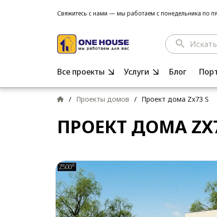
Свяжитесь с нами — мы работаем с понедельника по пят
search
Все проекты
Услуги
Блог
Пор
/
Проекты домов
/
Проект дома Zx73 S
ПРОЕКТ ДОМА ZX7