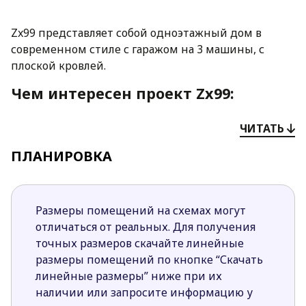
Zx99 представляет собой одноэтажный дом в
современном стиле с гаражом на 3 машины, с
плоской кровлей.
Чем интересен проект Zx99:
Строение в форме буквы L и современный
ЧИТАТЬ
экстерьер с панорамным остеклением делают
ПЛАНИРОВКА
дом стильным и респектабельным. Такой дом
гармонично впишется в любой пейзаж.
Нетипичная планировка удобна,
функциональна и подразумевает четкое
Размеры помещений на схемах могут
разделение площади на приватную часть и
отличаться от реальных. Для получения
дневную зону.
точных размеров скачайте линейные
За счет панорамного остекления практически
размеры помещений по кнопке “Скачать
все помещения прекрасно освещены дневным
линейные размеры” ниже при их
светом с утра до захода солнца.
наличии или запросите информацию у
Возле удобной кухни предусмотрена