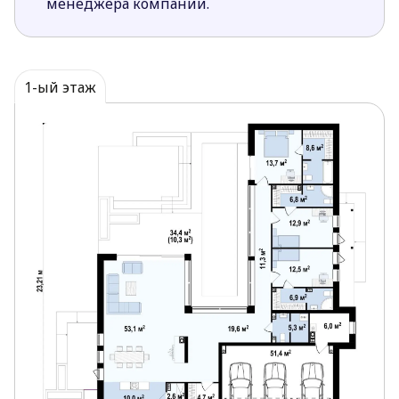
менеджера компании.
небольшая кладовая для хранения запасов
продуктов.
В каждой спальне зоны для сна и отдыха
имеется индивидуальная ванная комната и
1-ый этаж
гардероб.
Проектом перед входом в приватную зону
предусмотрен общий санузел.
Проект Zx99 по достоинству оценят люди, для
которых комфорт и личное пространство играют
важную роль.