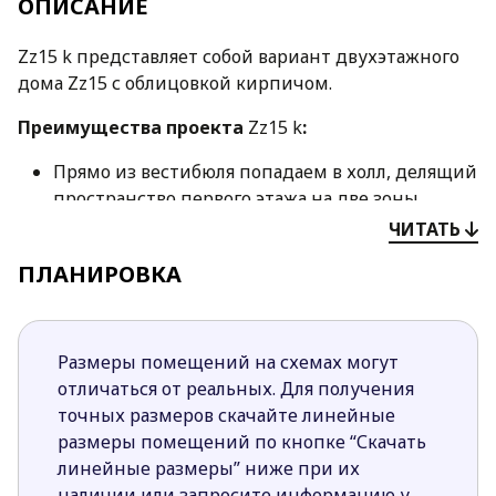
ОПИСАНИЕ
Zz15 k представляет собой вариант двухэтажного
дома Zz15 с облицовкой кирпичом.
Преимущества проекта
Zz15 k
:
Прямо из вестибюля попадаем в холл, делящий
пространство первого этажа на две зоны.
Справа находится роскошная гостиная,
ЧИТАТЬ
соединенная с обеденной зоной. Кухню можно
ПЛАНИРОВКА
отделить перегородкой от гостиной.
В дневной зоне панорамное остекление
предусмотрено с двух сторон, что
обеспечивает прекрасный уровень освещения
Размеры помещений на схемах могут
интерьера и создает ощущение единения с
отличаться от реальных. Для получения
окружающей средой.
точных размеров скачайте линейные
Слева от прихожей расположились гараж и
размеры помещений по кнопке “Скачать
небольшая ночная зона с уютной спальней и
линейные размеры” ниже при их
ванной комнатой возле нее.
наличии или запросите информацию у