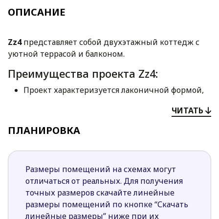
ОПИСАНИЕ
Zz4
представляет собой двухэтажный коттедж с
уютной террасой и балконом.
Преимущества проекта Zz4:
Проект характеризуется лаконичной формой,
подчеркнутую четырехскатной кровлей и
ЧИТАТЬ
выверенной отделкой фасадов.
Проект подходит для реализации на
ПЛАНИРОВКА
небольших участках. Несмотря на небольшую
площадь в доме с комфортом и удобством
может проживать 4-5 человек, не испытывая
Размеры помещений на схемах могут
при этом чувства стесненности.
отличаться от реальных. Для получения
Проект предусматривает четкое и удобное
точных размеров скачайте линейные
разделение пространства на зоны. Небольшая
размеры помещений по кнопке “Скачать
часть площади первого этажа отведена под
линейные размеры” ниже при их
ночную зону. Здесь расположилась спальня и