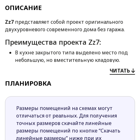
ОПИСАНИЕ
Zz7
представляет собой проект оригинального
двухуровневого современного дома без гаража.
Преимущества проекта Zz7:
В кухне закрытого типа выделено место под
небольшую, но вместительную кладовую.
В гостиной есть камин, создающий в дневной
ЧИТАТЬ
зоне атмосферу домашности и уюта.
ПЛАНИРОВКА
Три комфортабельных просторных спальни
располагаются на втором этаже. В каждой
спальне имеется индивидуальный гардероб, а
в главной спальне их 2. кроме того, в главной
Размеры помещений на схемах могут
спальне предусмотрена и отдельная ванная
отличаться от реальных. Для получения
комната.
точных размеров скачайте линейные
Размещать гостей удобно в спальне на первом
размеры помещений по кнопке “Скачать
этаже. Из нее предусмотрен выход на террасу.
линейные размеры” ниже при их