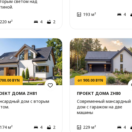
вторым светом над
тиной.
193 м²
4
220 м²
4
2
 700.00 BYN
от 900.00 BYN
ОЕКТ ДОМА ZH81
ПРОЕКТ ДОМА ZH80
нсардный дом с вторым
Современный мансардный
етом.
дом с гаражом на две
машины
174 м²
4
2
229 м²
4