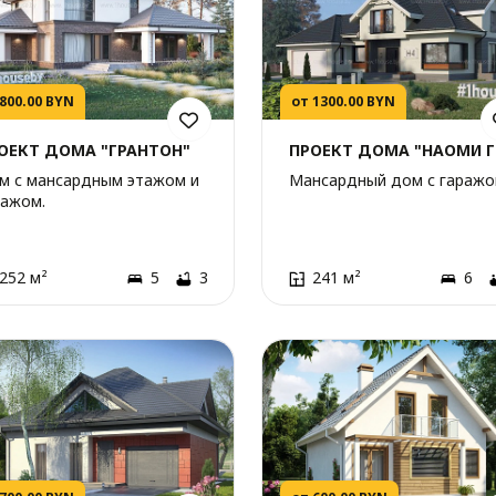
 800.00 BYN
от 1300.00 BYN
ОЕКТ ДОМА "ГРАНТОН"
ПРОЕКТ ДОМА "НАОМИ Г
м с мансардным этажом и
Мансардный дом с гаражо
ражом.
252 м²
5
3
241 м²
6