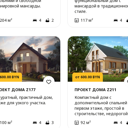
альнями и свободной
функциональный дом с
анировкой мансарды.
мансардой в традиционно
стиле.
204 м²
4
2
117 м²
4
 600.00 BYN
от 600.00 BYN
ОЕКТ ДОМА Z177
ПРОЕКТ ДОМА Z211
куратный, практичный дом,
Компактный дом с
же для узкого участка.
дополнительной спальней
первом этаже, простой в
строительстве, недорогой
эксплуатации.
100 м²
4
3
92 м²
4