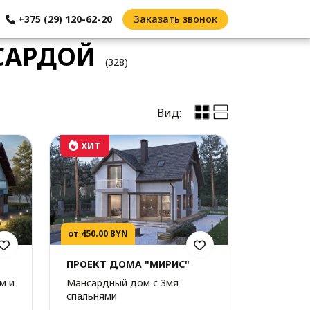
+375 (29) 120-62-20
Заказать звонок
САРДОЙ
(328)
Вид:
ХИТ
от 450.00 BYN
ПРОЕКТ ДОМА "МИРИС"
м и
Мансардный дом с 3мя
спальнями