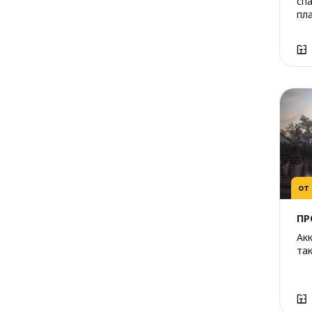
сп
пл
от
ПР
Ак
так