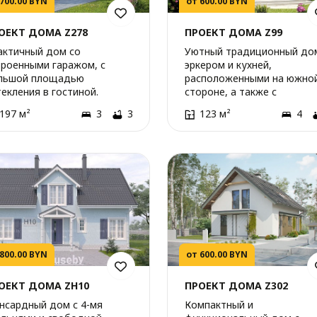
 700.00 BYN
от 600.00 BYN
ОЕКТ ДОМА Z278
ПРОЕКТ ДОМА Z99
актичный дом со
Уютный традиционный до
троенными гаражом, с
эркером и кухней,
льшой площадью
расположенными на южно
екления в гостиной.
стороне, а также с
дополнительной спальней
197 м²
3
3
123 м²
4
первом этаже.
 800.00 BYN
от 600.00 BYN
ОЕКТ ДОМА ZH10
ПРОЕКТ ДОМА Z302
нсардный дом с 4-мя
Компактный и