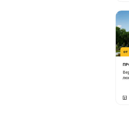
от
ПР
Ве
лю