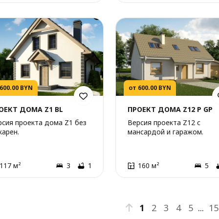
 600.00 BYN
от 600.00 BYN
ОЕКТ ДОМА Z1 BL
ПРОЕКТ ДОМА Z12 P GP
рсия проекта дома Z1 без
Версия проекта Z12 с
карен.
мансардой и гаражом.
117 м²
3
1
160 м²
5
1
2
3
4
5
...
15