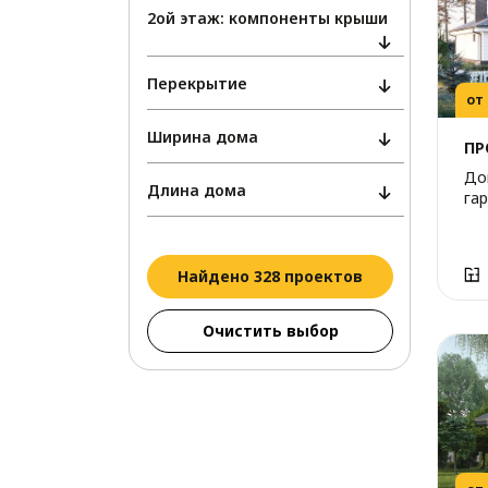
2ой этаж: компоненты крыши
Перекрытие
от
Ширина дома
ПР
До
Длина дома
га
Найдено 328 проектов