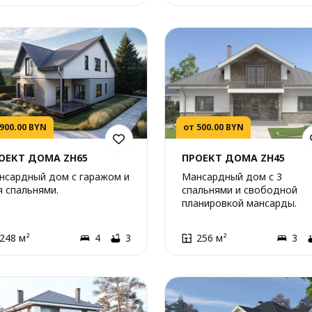
 900.00 BYN
от 500.00 BYN
ОЕКТ ДОМА ZH65
ПРОЕКТ ДОМА ZH45
нсардный дом с гаражом и
Мансардный дом с 3
я спальнями.
спальнями и свободной
планировкой мансарды.
248 м²
4
3
256 м²
3