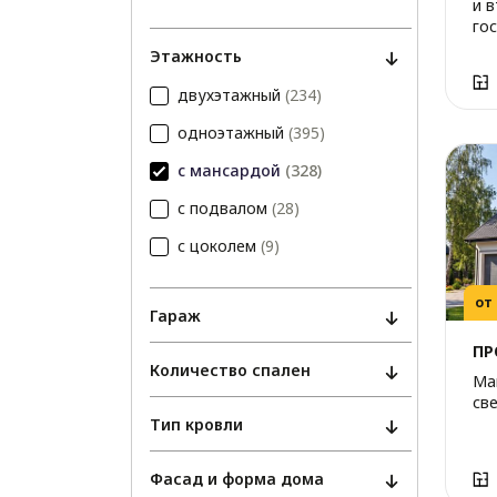
и 
гос
Этажность
двухэтажный
(234)
одноэтажный
(395)
с мансардой
(328)
с подвалом
(28)
с цоколем
(9)
от
Гараж
ПР
Количество спален
Ма
св
Тип кровли
Фасад и форма дома