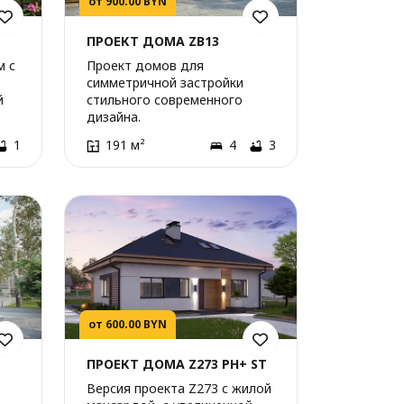
от 900.00 BYN
ПРОЕКТ ДОМА ZB13
м с
Проект домов для
симметричной застройки
й
стильного современного
дизайна.
 на
1
191 м²
4
3
от 600.00 BYN
ПРОЕКТ ДОМА Z273 PH+ ST
Версия проекта Z273 с жилой