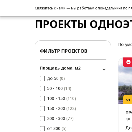
/
Проекты домов
/
Одноэтажные
/
С ма
Свяжитесь с нами — мы работаем с понедельника по пят
ПРОЕКТЫ ОДНОЭ
По ум
ФИЛЬТР ПРОЕКТОВ
Площадь дома, м2
до 50
(0)
50 - 100
(14)
100 - 150
(110)
от
150 - 200
(122)
ПР
200 - 300
(77)
1"
До
от 300
(5)