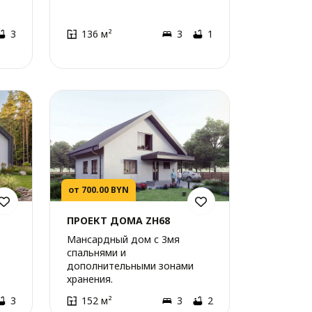
3
136 м²
3
1
от 700.00 BYN
ПРОЕКТ ДОМА ZH68
Мансардный дом с 3мя
спальнями и
дополнительными зонами
хранения.
3
152 м²
3
2