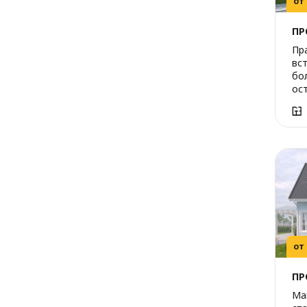
от
ПР
Пр
вс
бо
ост
от
ПР
Ма