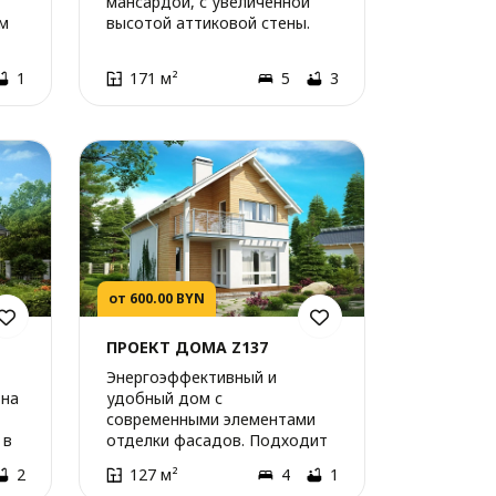
мансардой, с увеличенной
м
высотой аттиковой стены.
1
171 м²
5
3
от 600.00 BYN
ПРОЕКТ ДОМА Z137
Энергоэффективный и
 на
удобный дом с
современными элементами
 в
отделки фасадов. Подходит
для узкого участка.
2
127 м²
4
1