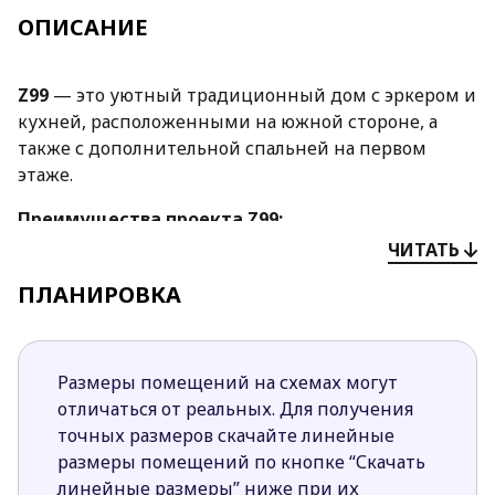
ОПИСАНИЕ
Z99
— это уютный традиционный дом с эркером и
кухней, расположенными на южной стороне, а
также с дополнительной спальней на первом
этаже.
Преимущества проекта
Z99:
ЧИТАТЬ
Простая форма, двускатная крыша небольшая
площадь позволяют снизить затраты на
ПЛАНИРОВКА
строительство и содержание дома.
Закрытая планировка кухни отделяет
хозяйственный ежедневный быт от зоны
Размеры помещений на схемах могут
отдыха, хотя отказавшись от стенной
отличаться от реальных. Для получения
перегородки в гостиной ее можно сделать
точных размеров скачайте линейные
полностью открытой.
размеры помещений по кнопке “Скачать
Крытая терраса даст возможность приготовить
линейные размеры” ниже при их