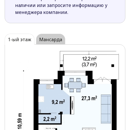
шашлык или барбекю в любую погоду,
наличии или запросите информацию у
позволит комфортнее организовать
менеджера компании.
пространство вокруг дома.
Эркер в обеденной зоне выделяет столовую в
уютную подзону.
Отсутствие окон в боковых стенах дома дает
1-ый этаж
Мансарда
возможность разместить дом на участке
земли меньшего размера.
Ванная комната расположенная вместе с
прачечной и котельной поможет удобно
организовать хозяйственный быт.
Кладовая с доступом из кухни предоставит
быстрый доступ к кухонной технике или
запасам.
Дополнительная комната на первом этаже
сделает его ежедневное использование
комфортнее и функциональнее.
Две спальни мансарды имеют выход на балкон
с видом на сад.