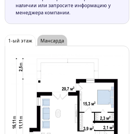
ее более светлой.
наличии или запросите информацию у
Крытая терраса, оформленная аркадой,
менеджера компании.
подарит незабываемые минуты летнего
отдыха на свежем воздухе. Позволит, также,
приготовить вкусный гриль или шашлык
невзирая на непогоду.
1-ый этаж
Мансарда
Дополнительная комната на первом этаже
позволит рациональнее и комфортнее
организовать ежедневную домашнюю
деятельность. Для дополнительного удобства
она оборудована собственной гардеробной и
выходом на террасы, хотя при желании от них
можно отказаться.
Одна из спален мансарды имеет выход на
балкон.
Просторные спальни мансарды удобны и
комфортны, дают свободу творческой
фантазии для их обустройства и дизайна.
Большая ванная комната сможет вместить