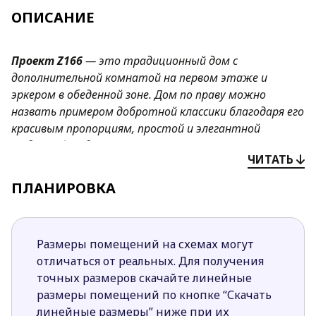
ОПИСАНИЕ
Проект
Z166
—
это традиционный дом с
дополнительной комнатой на первом этаже и
эркером в обеденной зоне. Дом по праву можно
назвать примером добротной классики благодаря его
красивым пропорциям, простой и элегантной
отделке фасадов
.
ЧИТАТЬ
Преимущества проекта
Z166
:
ПЛАНИРОВКА
Открытая кухня увеличивает визуально
пространство гостиной и улучшает ее
освещенность. При необходимости ее можно
Размеры помещений на схемах могут
сделать закрытой, отделив стенной
отличаться от реальных. Для получения
перегородкой.
точных размеров скачайте линейные
Эркер в обеденной зоне позволяет более уютно
размеры помещений по кнопке “Скачать
организовать столовую, большое окно сделает
линейные размеры” ниже при их