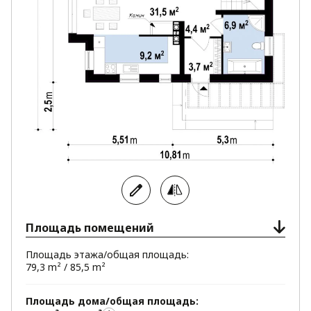
любое сантехническое оборудование, включая
прачечную.
Санузлы расположены один под другим
упростят проведение водопровода и
канализации.
Традиционный архитектурный стиль дома
украшает элегантная, современная отделка
фасадов.
Площадь помещений
Площадь этажа/общая площадь:
79,3 m² / 85,5 m²
Площадь дома/общая площадь: