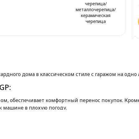
черепица/
металлочерепица/
керамическая
черепица
ардного дома в классическом стиле с гаражом на одно 
GP:
мом, обеспечивает комфортный перенос покупок. Кроме
 машине в плохую погоду.
делает реализацию проекта более экономичной и быстр
четающий обшивку натуральным деревом и отделку бе
актуальным практически в любом пейзаже.
 3 просторных спальни. Из двух спален есть выход на 