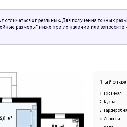
ом этаже удобно размещать родственников с маленьк
т отличаться от реальных. Для получения точных раз
шой семьи, которая ценит комфорт и просторные поме
нейные размеры” ниже при их наличии или запросите
1-ый этаж
1. Гостиная
2. Кухня
3. Гардеробн
4. Спальня