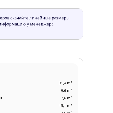
ими детьми или же пожилых
меров скачайте линейные размеры
щения.
 информацию у менеджера
31,4 m²
9,6 m²
ая
2,6 m²
15,1 m²