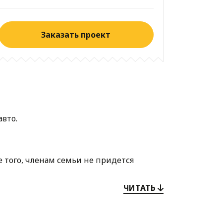
Заказать проект
авто.
 того, членам семьи не придется
ой.
ЧИТАТЬ
лоснежной штукатуркой, делает
общий балкон с видом на красивый сад.