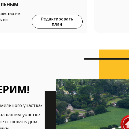
АЛЬНЫМ
ршества не
Редактировать
ь вы
план
ЕРИМ!
емельного участка?
на вашем участке
ветствовать дом
ойки