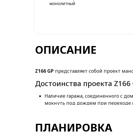
монолитный
ОПИСАНИЕ
Z166 GP
представляет собой проект манс
Достоинства проекта Z166 
Наличие гаража, соединенного с до
мокнуть под дождем при переходе к
Архитектура строения проста, что 
Сдержанный дизайн экстерьера, со
ПЛАНИРОВКА
строительство по данному проекту 
На мансардном этаже предусмотрено