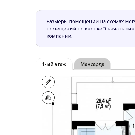
В дополнительной спальне на перв
представителей семейства.
Размеры помещений на схемах могу
Проект Z166 GP предназначен для боль
помещений по кнопке “Скачать ли
компании.
1-ый этаж
Мансарда