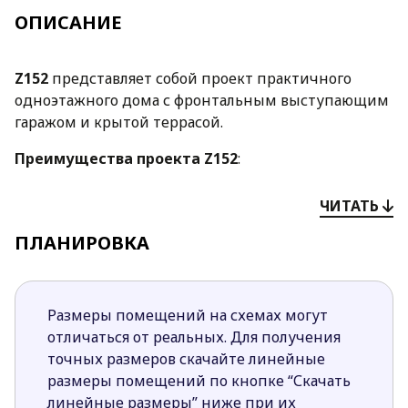
ОПИСАНИЕ
Z152
представляет собой проект практичного
одноэтажного дома с фронтальным выступающим
гаражом и крытой террасой.
Преимущества проекта
Z152
:
Одноэтажная конструкция дома предоставит
ЧИТАТЬ
быстрый доступ к любому помещению, а
также исключит необходимость перехода с
ПЛАНИРОВКА
этажа на этаж.
Четкое разделение ночной и дневной зоны
позволит скрыть приватную жизнь дома от
Размеры помещений на схемах могут
любопытных взглядов гостей.
отличаться от реальных. Для получения
Расположение кухни в стороне от гостиной,
точных размеров скачайте линейные
позволяет скрыть особенности домашнего
размеры помещений по кнопке “Скачать
быта от зоны отдыха, но в тоже время
линейные размеры” ниже при их