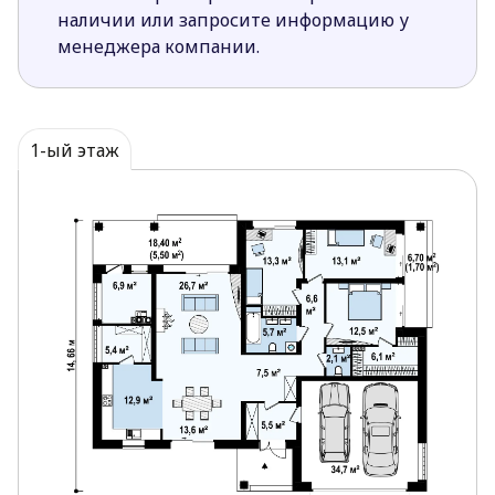
предоставляет быстрый доступ к столовой,
наличии или запросите информацию у
зрительно увеличивая его площадь.
менеджера компании.
Расположение выходов на террасу в каждой
комнате создает возможность более удобного
и рационального использования внешнего
пространства вокруг дома.
1-ый этаж
Крытая терраса послужит прекрасным
продолжением гостиной в летнее время года.
Большие площади остекления дают
возможность большему количеству солнечного
света проникать в комнаты, и создают
гармоничное сочетание внешнего и
внутреннего пространства.
Расположение больших и удобных
хозяйственных помещений в одном блоке
рядом с кухней делает их более удобными и
функциональными.
Ванная комната удобно вмещает в себя
прачечную.