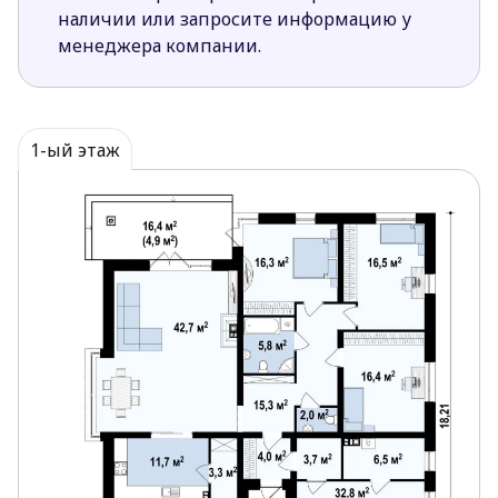
багажа.
наличии или запросите информацию у
Из здания есть несколько выходов (из дневной
менеджера компании.
зоны и одной из комнат ночной части дома)
на красивейшую просторную террасу. Это дает
возможность чаще воссоединяться с
природой, например, наслаждаться закатом с
1-ый этаж
чашкой ароматного чая в руках.
Приобретая наши проекты, каждый застройщик
получает в конечном итоге качественные и
красивые дома. Проекты в картинках, схемах и
видео можно посмотреть на сайте компании Z500.