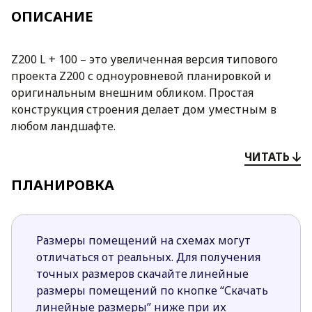
ОПИСАНИЕ
Z200 L + 100 – это увеличенная версия типового
проекта Z200 с одноуровневой планировкой и
оригинальным внешним обликом. Простая
конструкция строения делает дом уместным в
любом ландшафте.
Преимущества проекта Z200 L + 100:
ЧИТАТЬ
Классический экстерьер, дополненный
ПЛАНИРОВКА
современными элементами декора, делают
коттедж элегантным и стильным.
Четкое размежевание пространства на зоны
Размеры помещений на схемах могут
обеспечивает всем домочадцам удобство
отличаться от реальных. Для получения
проживания.
точных размеров скачайте линейные
Совмещение гаража с жилым домом
размеры помещений по кнопке “Скачать
существенно облегчает погрузку и разгрузку
линейные размеры” ниже при их