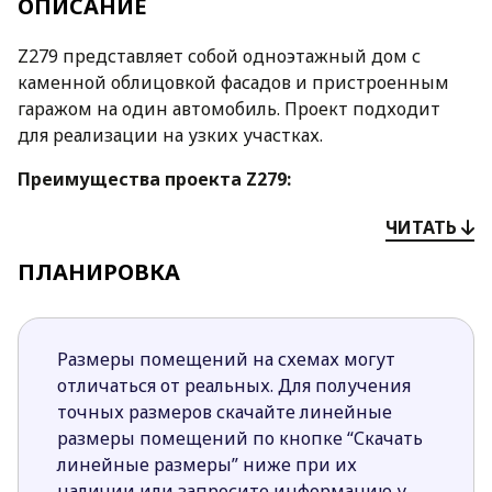
ОПИСАНИЕ
Z279 представляет собой одноэтажный дом с
каменной облицовкой фасадов и пристроенным
гаражом на один автомобиль. Проект подходит
для реализации на узких участках.
Преимущества проекта Z279:
Сложная форма строения и кровли в сочетании
ЧИТАТЬ
с оригинальным экстерьером делают дом
ПЛАНИРОВКА
современным, стильным, привлекающим
взоры.
Нетрадиционная планировка подразумевает
расположение зоны сна во фронтальной части
Размеры помещений на схемах могут
здания.
отличаться от реальных. Для получения
Дневная часть спроектирована со стороны
точных размеров скачайте линейные
сада. Из гостиной есть выход на просторную
размеры помещений по кнопке “Скачать
комфортную террасу, где можно проводить
линейные размеры” ниже при их
время в семейном кругу или отдыхать в
наличии или запросите информацию у