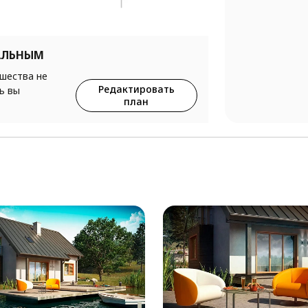
АЛЬНЫМ
ршества не
Редактировать
ь вы
план