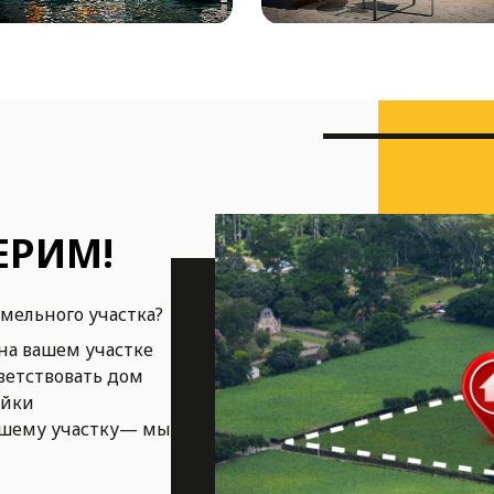
ЕРИМ!
емельного участка?
на вашем участке
ветствовать дом
ойки
ашему участку— мы