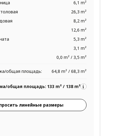
тница
6,1 m²
столовая
26,3 m²
адовая
8,2 m²
12,6 m²
ната
5,3 m²
3,1 m²
0,0 m² / 3,5 m²
жа/общая площадь:
64,8 m² / 68,3 m²
ма/общая площадь:
133 m² / 138 m²
просить линейные размеры