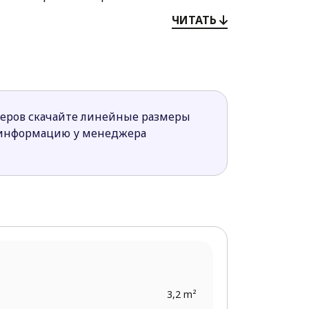
ЧИТАТЬ
его более светлым.
 ежедневный домашний быт жильцов.
меров скачайте линейные размеры
нализации.
 информацию у менеджера
ры.
3,2 m²