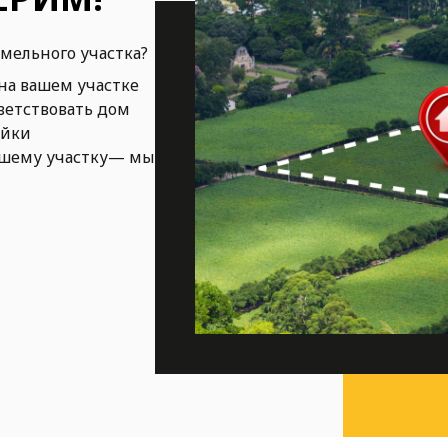
емельного участка?
на вашем участке
ветствовать дом
ойки
ашему участку— мы