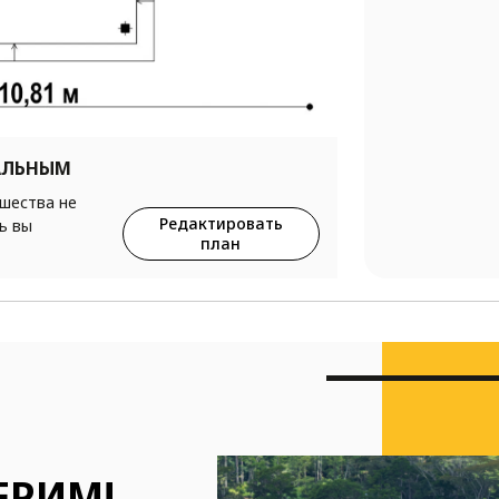
АЛЬНЫМ
ршества не
Редактировать
ь вы
план
ЕРИМ!