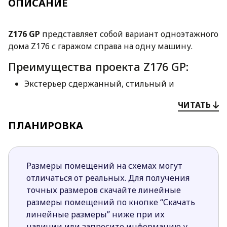
ОПИСАНИЕ
Z176 GP
представляет собой вариант одноэтажного
дома Z176 с гаражом справа на одну машину.
Преимущества проекта Z176 GP:
Экстерьер сдержанный, стильный и
привлекательный. Такой дом прекрасно
ЧИТАТЬ
впишется практически в любую местность.
Проект привлекает застройщиков наличием в
ПЛАНИРОВКА
гостиной большого и красивого камина,
наполняющего дом теплом, спокойствием,
расслабляющей аурой.
Размеры помещений на схемах могут
В каждой спальне ночной зоны имеется много
отличаться от реальных. Для получения
места для хранения гардероба. Ванная комната
точных размеров скачайте линейные
предусмотрена одна для трех спален.
размеры помещений по кнопке “Скачать
Панорамное остекление во всех комнатах,
линейные размеры” ниже при их
способствует хорошему уровню естественного
наличии или запросите информацию у