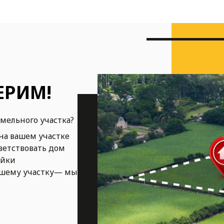
ЕРИМ!
емельного участка?
на вашем участке
ветствовать дом
ойки
ашему участку— мы