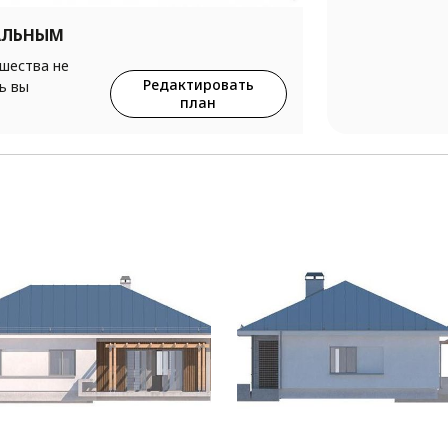
АЛЬНЫМ
ршества не
Редактировать
ь вы
план