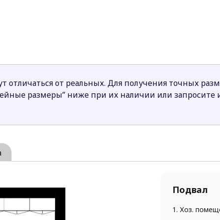
 в единое пространство, что визуально делает его 
панорамным остеклением.
большой камин, наполняющий помещение домашним ую
.
 любимым местом отдыха в теплое время года. Здесь м
а и приемы пищи.
т отличаться от реальных. Для получения точных раз
 кто ищет большой, комфортабельный и в то же время у
нейные размеры” ниже при их наличии или запросите
а
Подвал
1. Хоз. помещ