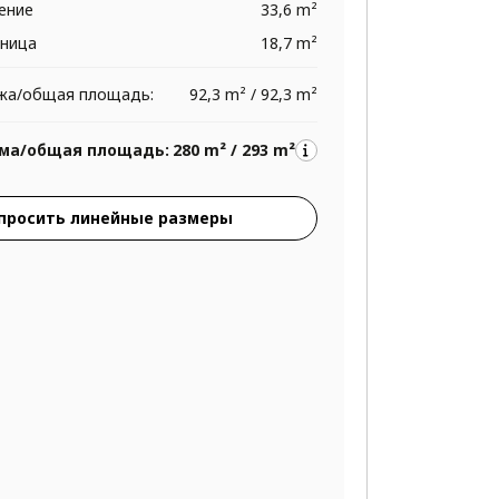
ение
33,6 m²
тница
18,7 m²
жа/общая площадь:
92,3 m² / 92,3 m²
ма/общая площадь:
280 m² / 293 m²
просить линейные размеры