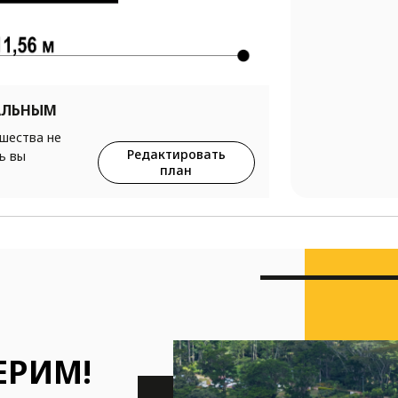
АЛЬНЫМ
ршества не
Редактировать
ь вы
план
ЕРИМ!