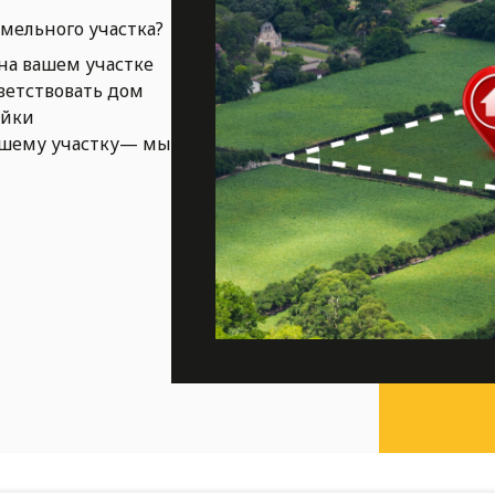
емельного участка?
на вашем участке
ветствовать дом
ойки
ашему участку— мы