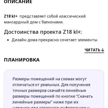
ОПИСАНИЕ
Z18 kl+
представляет собой классический
мансардный дом с балконами.
Достоинства проекта Z18 kl+:
Дизайн дома прекрасно сочетает элементы
современной архитектуры и классического
ЧИТАТЬ
стиля. Дом идеально сольется с загородным
пейзажем.
ПЛАНИРОВКА
Дополнительная комната на первом этажа
запланирована как рабочий кабинет, но при
необходимости здесь можно обустроить
Размеры помещений на схемах могут
гостевую спальню.
отличаться от реальных. Для получения
Гостиная, столовая и кухня соединены в
точных размеров скачайте линейные
единое пространство при этом условно имеют
размеры помещений по кнопке “Скачать
границы между собой.
линейные размеры” ниже при их
Небольшая, но удобная кладовая находится
наличии или запросите информацию у