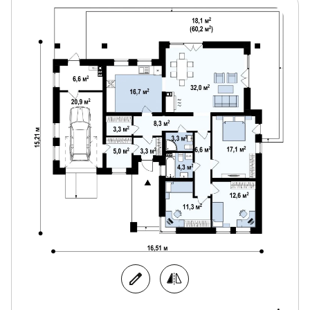
Перенос покупок станет более приятным
процессом благодаря возможности прямого
перехода из гаража в дом.
Проект Z204 L v3 – хорошее решение для тех, кто
ищет функциональный, практичный дом с
оригинальной планировкой и современным
характером.