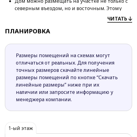
Дом можно размещать на участке не только с
северным въездом, но и восточным. Этому
способствует необычность планировки дома с
ЧИТАТЬ
расположением приватной зоны во
ПЛАНИРОВКА
фронтальной части строения.
Спланированная со стороны сада закрытая
кухня позволяет хозяйке быстро накрывать на
обеденный стол на террасе.
Размеры помещений на схемах могут
Площадь вокруг дома используется более
отличаться от реальных. Для получения
практично и рационально за счет наличия
точных размеров скачайте линейные
нескольких выходов на террасу.
размеры помещений по кнопке “Скачать
В помещениях обеспечено хорошее
линейные размеры” ниже при их
естественное освещение благодаря большим
наличии или запросите информацию у
окнам и открытой конструкции террасы.
менеджера компании.
В главной спальне есть отдельный гардероб и
выход на террасу.
Садовая техника и другой инвентарь можно
хранить в большом техническом помещении
1-ый этаж
за гаражом.