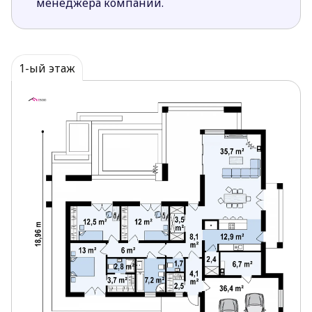
менеджера компании.
кажется визуально больше и светлее.
Из каждого помещения дневной зоны и
каждой из спален приватной части имеются
выходы на террасы.
1-ый этаж
Среди всех разработок компании Z500 самые
популярные проекты одноэтажных коттеджей. Их
планировка безопасна для детей и пожилых
людей, а также характеризуется практичностью.