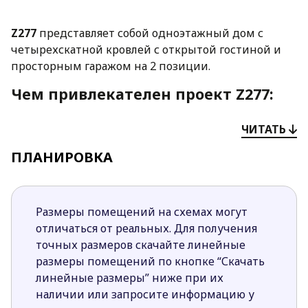
Z277
представляет собой одноэтажный дом с
четырехскатной кровлей с открытой гостиной и
просторным гаражом на 2 позиции.
Чем привлекателен проект Z277:
Оригинальная отделка фасада с сочетанием
ЧИТАТЬ
белой штукатурки и кирпичной облицовки
ПЛАНИРОВКА
подчеркивает современный характер
строения.
Слева от входа расположен небольшой
гардероб, что позволяет сохранять порядок в
Размеры помещений на схемах могут
дневной части дома.
отличаться от реальных. Для получения
Дневная часть дома и приватная зона четко
точных размеров скачайте линейные
отделены друг от друга, что делает жизнь
размеры помещений по кнопке “Скачать
домочадцев комфортной.
линейные размеры” ниже при их
Кухня, столовая зона и гостиная объединены
наличии или запросите информацию у
между собой. За счет этого пространство