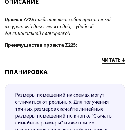
ОПИСАНИЕ
Проект
Z225
представляет собой практичный
аккуратный дом с мансардой, с удобной
функциональной планировкой
.
Преимущества проекта
Z225
:
Компактная простая форма и двускатная
ЧИТАТЬ
крыша способствуют уменьшению затрат на
строительные и эксплуатационные расходы.
ПЛАНИРОВКА
Простая форма гостиной создает ощущение
свободы открытого пространства.
Открытая форма кухни зрительно увеличивает
Размеры помещений на схемах могут
гостиную и способствует ее лучшей
отличаться от реальных. Для получения
освещенности. Хотя ее можно отделить
точных размеров скачайте линейные
стенной перегородкой при необходимости.
размеры помещений по кнопке “Скачать
Расположение выхода на террасу рядом с
линейные размеры” ниже при их
кухней способствует быстрой и удобной
наличии или запросите информацию у