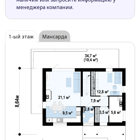
организации пикника или обеда на свежем
менеджера компании.
воздухе.
Большие площади остекления обеспечивают
хорошую освещенность всех комнат.
Открытая терраса, также, способствует тому,
1-ый этаж
Мансарда
чтобы большее количество дневного света
попадало в комнаты.
Дополнительная комната на первом этаже
поможет организовать ежедневную
домашнюю деятельность проще и удобнее. К
тому же в ней предусмотрен выход на
террасу.
Одна из спален мансарды обустроена
собственной гардеробной, две другие имеют
выход на балкон.
Хозяйственное помещение рядом со входом
удобно для хранения как для садового
инвентаря, так и любой домашней техники.
Размещение санузлов один под другим