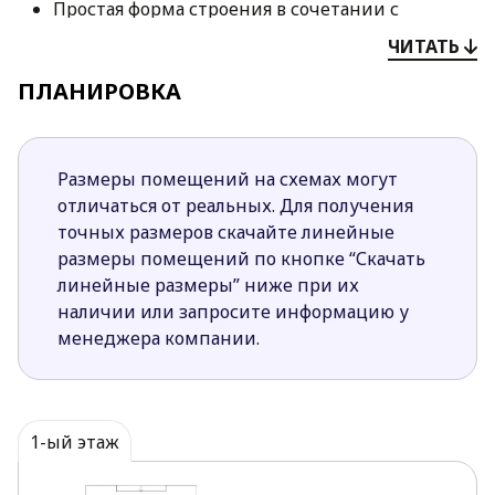
Простая форма строения в сочетании с
современным экстерьером делаю проект
ЧИТАТЬ
привлекательным для застройщиков
ПЛАНИРОВКА
различных возрастных групп.
Из пристроенного гаража предусмотрен
переход в дом.
Интерьер грамотно разделен на
Размеры помещений на схемах могут
функциональные зоны. В левой части строения
отличаться от реальных. Для получения
спроектирована просторная дневная зона с
точных размеров скачайте линейные
открытой кухней.
размеры помещений по кнопке “Скачать
Расположенная в правой части дома приватная
линейные размеры” ниже при их
зона имеет 3 удобные спальни и общую
наличии или запросите информацию у
ванную комнату.
менеджера компании.
Проектом предусмотрен санузел для гостей.
Красивый большой камин является изюминкой
дневной зоны. Прохладными вечерами возле
него будет уютнее и теплее.
1-ый этаж
Проект Z241 GP HB разработан для семей из 3-4