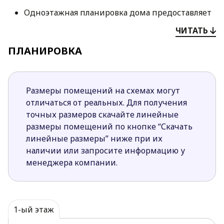
Одноэтажная планировка дома предоставляет
быстрый доступ к любому помещению, и, к
ЧИТАТЬ
тому же, позволяет избежать перехода с этажа
на этаж.
ПЛАНИРОВКА
Простая форма и конструкция дома,
двускатная крыша позволяют снизить затраты
на строительство и эксплуатацию дома.
Размеры помещений на схемах могут
Четкое разделение ночной и дневной зоны
отличаться от реальных. Для получения
дает возможность скрыть приватную жизнь
точных размеров скачайте линейные
дома от любопытных взглядов.
размеры помещений по кнопке “Скачать
Почти полностью закрытая планировка кухня
линейные размеры” ниже при их
позволяет отделить хозяйственный быт от
наличии или запросите информацию у
зоны отдыха. Но отказавшись от кладовой в
менеджера компании.
центре дневной зоны кухню можно сделать
более открытой.
Отсутствие окон в боковых стенах дома дают
возможность расположить дом на меньше
1-ый этаж
участке.