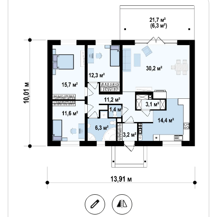
Расположение хозяйственного помещения в
центре дома предоставляет быстрый доступ к
нему, и разделяет дневную зону на уютные
подзоны: кухню, столовую и гостиную.
Большая ванная комната сможет вместить всю
необходимую сантехнику и прачечной, что
очень практично.
Кладовая расположенная рядом с кухней очень
удобное подспорье в ежедневной
хозяйственной деятельности.
Традиционный стиль дома по достоинству
оценят любители классики в архитектуре.